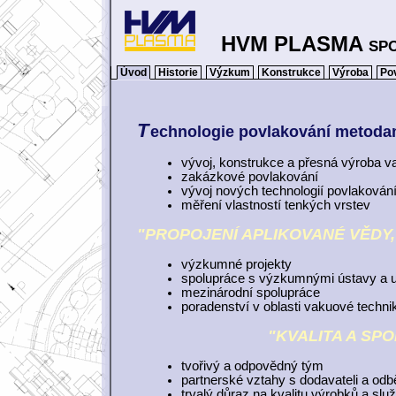
HVM PLASMA spol.
Úvod
Historie
Výzkum
Konstrukce
Výroba
Po
t
echnologie povlakování metod
vývoj, konstrukce a přesná výroba v
zakázkové povlakování
vývoj nových technologií povlakován
měření vlastností tenkých vrstev
"PROPOJENÍ APLIKOVANÉ VĚD
výzkumné projekty
spolupráce s výzkumnými ústavy a u
mezinárodní spolupráce
poradenství v oblasti vakuové techni
"KVALITA A S
tvořivý a odpovědný tým
partnerské vztahy s dodavateli a odbě
trvalý důraz na kvalitu výrobků a slu