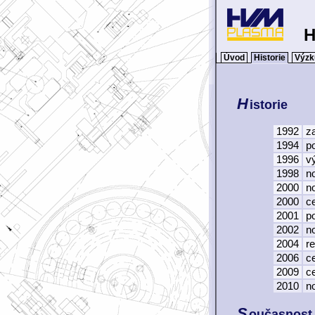
H
Úvod
Historie
Výz
h
istorie
1992
z
1994
p
1996
v
1998
n
2000
n
2000
c
2001
p
2002
n
2004
r
2006
ce
2009
ce
2010
n
s
oučasnost