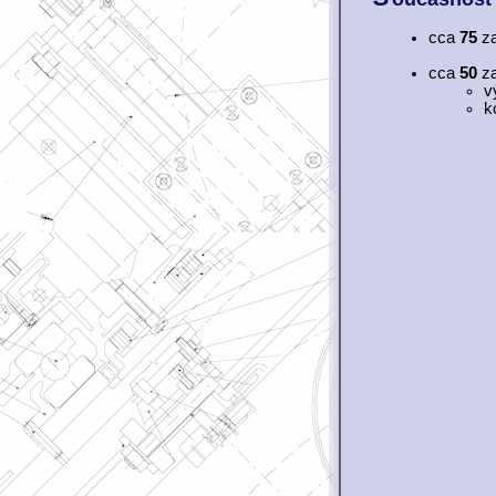
cca
75
za
cca
50
za
v
k