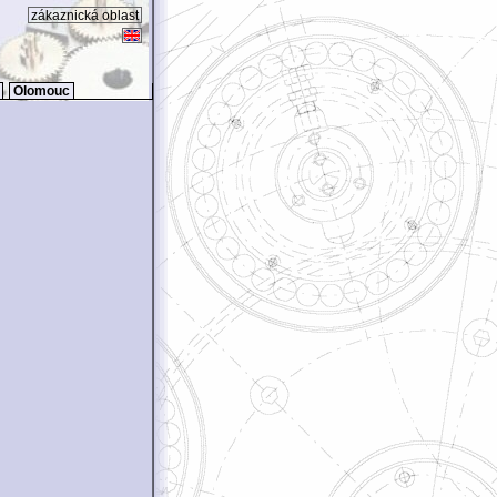
zákaznická oblast
Olomouc