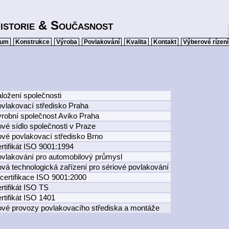
istorie & Současnost
kum
Konstrukce
Výroba
Povlakování
Kvalita
Kontakt
Výberové rízení
aložení společnosti
ovlakovací středisko Praha
ýrobní společnost Aviko Praha
ové sídlo společnosti v Praze
ové povlakovací středisko Brno
ertifikát ISO 9001:1994
ovlakování pro automobilový průmysl
ová technologická zařízení pro sériové povlakování
ecertifikace ISO 9001:2000
rtifikát ISO TS
rtifikát ISO 1401
ové provozy povlakovacího střediska a montáže