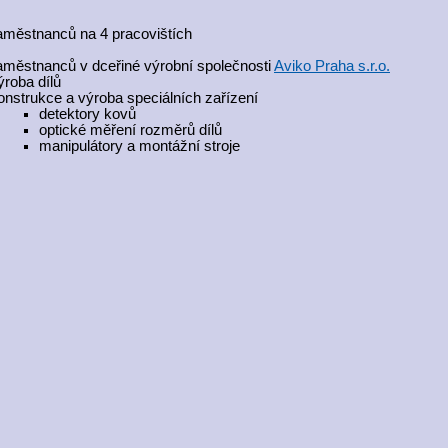
městnanců na 4 pracovištích
městnanců v dceřiné výrobní společnosti
Aviko Praha s.r.o.
ýroba dílů
onstrukce a výroba speciálních zařízení
detektory kovů
optické měření rozměrů dílů
manipulátory a montážní stroje